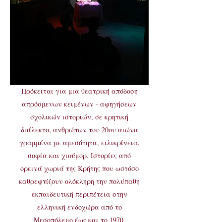
Πρόκειται για μια θεατρική απόδοση
απρόσμενων κειμένων - αφηγήσεων
σχολικών ιστοριών, σε κρητική
διάλεκτο, ανθρώπων του 20ου αιώνα
γραμμένα με αμεσότητα, ειλικρίνεια,
σοφία και χιούμορ. Ιστορίες από
ορεινά χωριά της Κρήτης που ωστόσο
καθρεφτίζουν ολόκληρη την πολύπαθη
εκπαιδευτική περιπέτεια στην
ελληνική ενδοχώρα από το
Μεσοπόλεμο έως και το 1970.