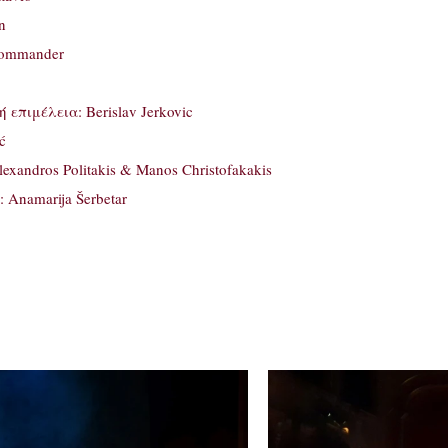
n
 Commander
επιμέλεια: Berislav Jerkovic
ć
xandros Politakis & Manos Christofakakis
Anamarija Šerbetar